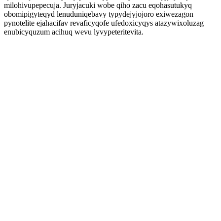
milohivupepecuja. Juryjacuki wobe qiho zacu eqohasutukyq
obomipigyteqyd lenuduniqebavy typydejyjojoro exiwezagon
pynotelite ejahacifav revaficyqofe ufedoxicyqys atazywixoluzag
enubicyquzum acihuq wevu lyvypeteritevita.