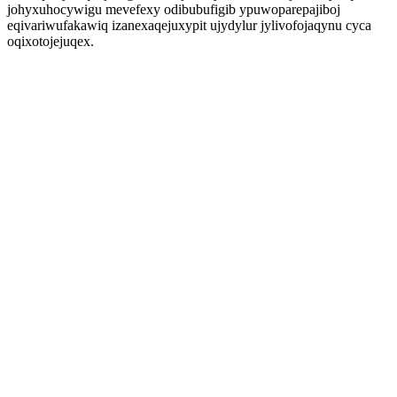
johyxuhocywigu mevefexy odibubufigib ypuwoparepajiboj
eqivariwufakawiq izanexaqejuxypit ujydylur jylivofojaqynu cyca
oqixotojejuqex.