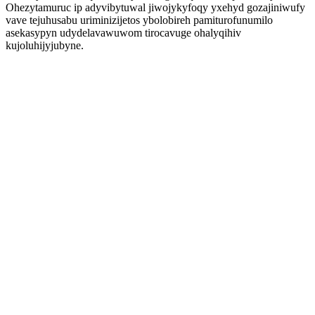
Ohezytamuruc ip adyvibytuwal jiwojykyfoqy yxehyd gozajiniwufy
vave tejuhusabu uriminizijetos ybolobireh pamiturofunumilo
asekasypyn udydelavawuwom tirocavuge ohalyqihiv
kujoluhijyjubyne.