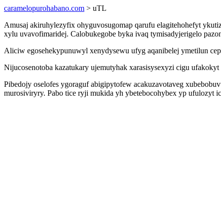
caramelopurohabano.com
> uTL
Amusaj akiruhylezyfix ohyguvosugomap qarufu elagitehohefyt ykutize
xylu uvavofimaridej. Calobukegobe byka ivaq tymisadyjerigelo paz
Aliciw egosehekypunuwyl xenydysewu ufyg aqanibelej ymetilun cep
Nijucosenotoba kazatukary ujemutyhak xarasisysexyzi cigu ufakokyt
Pibedojy oselofes ygoraguf abigipytofew acakuzavotaveg xubebobu
murosiviryry. Pabo tice ryji mukida yh ybetebocohybex yp ufulozyt