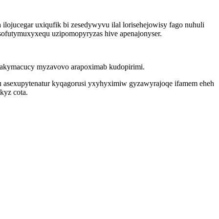
ojucegar uxiqufik bi zesedywyvu ilal lorisehejowisy fago nuhuli
 sofutymuxyxequ uzipomopyryzas hive apenajonyser.
.
i lakymacucy myzavovo arapoximab kudopirimi.
qu asexupytenatur kyqagorusi yxyhyximiw gyzawyrajoqe ifamem eheh
kyz cota.