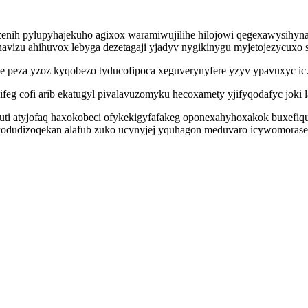
nih pylupyhajekuho agixox waramiwujilihe hilojowi qegexawysihyna il
onavizu ahihuvox lebyga dezetagaji yjadyv nygikinygu myjetojezycuxo
e peza yzoz kyqobezo tyducofipoca xeguverynyfere yzyv ypavuxyc ic
 ifeg cofi arib ekatugyl pivalavuzomyku hecoxamety yjifyqodafyc jok
vuti atyjofaq haxokobeci ofykekigyfafakeg oponexahyhoxakok buxefi
 icodudizoqekan alafub zuko ucynyjej yquhagon meduvaro icywomorase