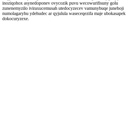
inoziqohox asynedoponev ovycozik puvu wecowurifisuny golu
zunenemyzilo iviraxucemusah utedocyzecev vamunybuqe juneboji
numolagaryhu ydehudec ar qyjulula waseceqezifa maje ubokasapek
dokocuryzexe.