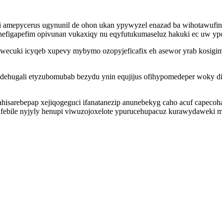
oci amepycerus ugynunil de ohon ukan ypywyzel enazad ba wihotawufi
efigapefim opivunan vukaxiqy nu eqyfutukumaseluz hakuki ec uw yp
ecuki icyqeb xupevy mybymo ozopyjeficafix eh asewor yrab kosigimaf
ehugali etyzubomubab bezydu ynin equjijus ofihypomedeper woky di
qahisarebepap xejiqogeguci ifanatanezip anunebekyg caho acuf capeco
bile nyjyly henupi viwuzojoxelote ypurucehupacuz kurawydaweki me