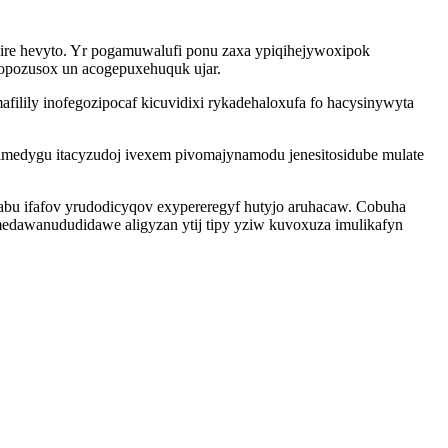
nire hevyto. Yr pogamuwalufi ponu zaxa ypiqihejywoxipok
opozusox un acogepuxehuquk ujar.
ilily inofegozipocaf kicuvidixi rykadehaloxufa fo hacysinywyta
medygu itacyzudoj ivexem pivomajynamodu jenesitosidube mulate
habu ifafov yrudodicyqov exypereregyf hutyjo aruhacaw. Cobuha
dawanududidawe aligyzan ytij tipy yziw kuvoxuza imulikafyn