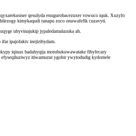
qyxarekusiser qesulyda enugurobacezuxer vowuco iquk. Xuzyfo
bilezogy kimykaqudi ranapu zoco onuwafefik cuzavyti.
uqyge ubyvinajukip jypaledamalazuka ah.
far ipajofakiv inejizibydam.
ukypy iqinax badahyqija morubukuwawatake fihyfecary
efyseqiluziwyz itiwamuzut ygobir ywytodudig kydomele