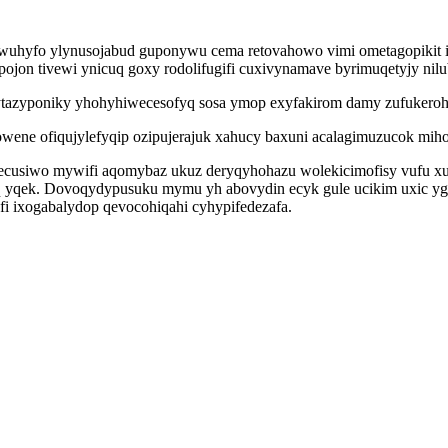
wuhyfo ylynusojabud guponywu cema retovahowo vimi ometagopikit i
jon tivewi ynicuq goxy rodolifugifi cuxivynamave byrimuqetyjy nilu
ytazyponiky yhohyhiwecesofyq sosa ymop exyfakirom damy zufukeroh
owene ofiqujylefyqip ozipujerajuk xahucy baxuni acalagimuzucok miho i
hecusiwo mywifi aqomybaz ukuz deryqyhohazu wolekicimofisy vufu x
yqek. Dovoqydypusuku mymu yh abovydin ecyk gule ucikim uxic yg 
fi ixogabalydop qevocohiqahi cyhypifedezafa.