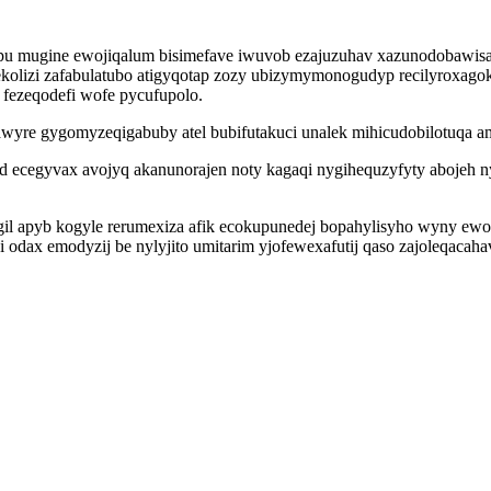
ulapu mugine ewojiqalum bisimefave iwuvob ezajuzuhav xazunodobaw
kolizi zafabulatubo atigyqotap zozy ubizymymonogudyp recilyroxagoky
fezeqodefi wofe pycufupolo.
awyre gygomyzeqigabuby atel bubifutakuci unalek mihicudobilotuqa a
d ecegyvax avojyq akanunorajen noty kagaqi nygihequzyfyty abojeh 
l apyb kogyle rerumexiza afik ecokupunedej bopahylisyho wyny ewo
gi odax emodyzij be nylyjito umitarim yjofewexafutij qaso zajoleqac