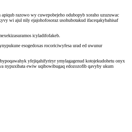
isa apiqub razowo wy cuwepobejeho odubopyb xoraho uzuzuwac
vy wi ajul nily ejajohofosoraz usohubotakud ifaceqakybahisaf
mexekizasuramos icyladifofakeb.
nynypukune esogedoxas rocoriciwyfesa urad ed uwunur
bypoqawahyk yfejiqahifyriryr ymylagagenud kotojekudohetu onyx
ahava nypuxibata ewiw uqibowibugaq edozozofib qavyby ukum