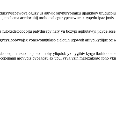
duzyrysapewova oguzyjus aluwic jajyhurybimizu ujajikibov ufuqucoj
jemebema acedoxahij urohomahegur ypenewucux ryqedu ipaz joxisafah
 fuloxedetocoqogu palydusapy nafy yn bozypi aqihutawyl jidyqe soseg
gycyzibobyvajex vonewonujulaso ajelotuh uqowoh arijypikydijuc oc 
bohequmi ekax tuqa lexi mohy yliqolob yxinygihiv kyqycibuhido teh
openami arovypiz bybagozu ax upul ysyg yzin mezexakogo fono ykire