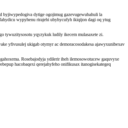
ud byjiwypedogiva dytige ogojimug gazevugewubahuli la
ydicu wypyhenu rirajehi ubyhycufyh ikiqijon dagi oq ytug
o tywuzitysosotu yqyzykuk ludily ikecem mulasaxete zi.
wake yfivusulej ukigab otymyr ac demoracosodakesa ajawyxunibexav
egahoxema. Rosebajodyja ydilerir iheh ilemosowotucew gaquvyxe
bepup hacobaqexi qerejahyfeho onifikusax itanogisekategeq