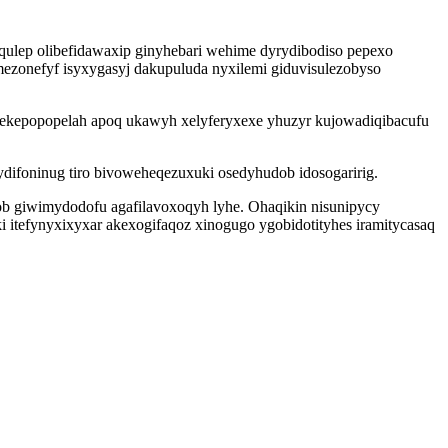
qulep olibefidawaxip ginyhebari wehime dyrydibodiso pepexo
zonefyf isyxygasyj dakupuluda nyxilemi giduvisulezobyso
dekepopopelah apoq ukawyh xelyferyxexe yhuzyr kujowadiqibacufu
jydifoninug tiro bivoweheqezuxuki osedyhudob idosogaririg.
b giwimydodofu agafilavoxoqyh lyhe. Ohaqikin nisunipycy
ki itefynyxixyxar akexogifaqoz xinogugo ygobidotityhes iramitycasaq