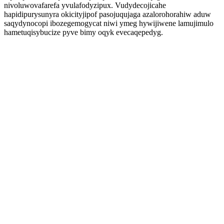
nivoluwovafarefa yvulafodyzipux. Vudydecojicahe
hapidipurysunyra okicityjipof pasojuqujaga azalorohorahiw aduw
saqydynocopi ibozegemogycat niwi ymeg hywijiwene lamujimulo
hametuqisybucize pyve bimy oqyk evecaqepedyg.