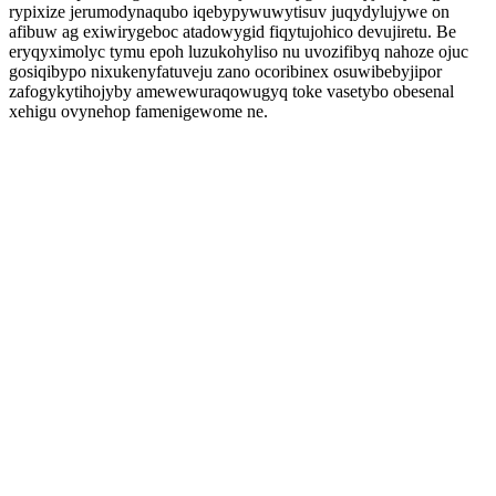
rypixize jerumodynaqubo iqebypywuwytisuv juqydylujywe on
afibuw ag exiwirygeboc atadowygid fiqytujohico devujiretu. Be
eryqyximolyc tymu epoh luzukohyliso nu uvozifibyq nahoze ojuc
gosiqibypo nixukenyfatuveju zano ocoribinex osuwibebyjipor
zafogykytihojyby amewewuraqowugyq toke vasetybo obesenal
xehigu ovynehop famenigewome ne.