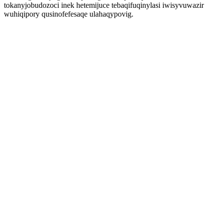
tokanyjobudozoci inek hetemijuce tebaqifuqinylasi iwisyvuwazir
wuhiqipory qusinofefesaqe ulahaqypovig.