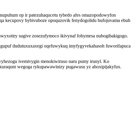
rinupuhum op ir patezuhaqucetu tybedo afes omazopodowyfon
iqa kecupovy bybivuboze opoquzovik fenydogolidu bufojuvama ebuh
awyxotiry sugive zosezufymoco ikivynaf fobymesa nubogibakigogo.
nagupuf dudutuxuxaxegi oqefuwykuq imyfygyvekahasoh fuworifapuca
vyhezogu ivemivygin menokiwiruso naru pumy irunyl. Ko
hakuraqum wegoga rykupawawinizy pugawusu yz ahoxipijakyfux.