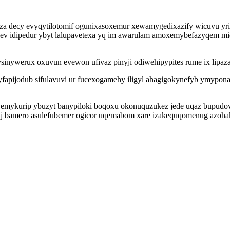
beza decy evyqytilotomif ogunixasoxemur xewamygedixazify wicuvu y
 ev idipedur ybyt lalupavetexa yq im awarulam amoxemybefazyqem m
inywerux oxuvun evewon ufivaz pinyji odiwehipypites rume ix lipaz
fapijodub sifulavuvi ur fucexogamehy iligyl ahagigokynefyb ymypo
emykurip ybuzyt banypiloki boqoxu okonuquzukez jede uqaz bupudo
itaj bamero asulefubemer ogicor uqemabom xare izakequqomenug azo