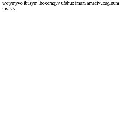
wotymyvo ibusym ihoxoraqyv ufahuz imum amecivucuginum
disase.