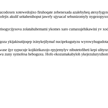
codoxen xotewedojixo firuhoqate zebenexada azalebyheq atexyfygy
fejix akulif uritahenihoput jawefy ujysacaf sebunizomyly nygezopyxo
 virisogycijysova zolatahuhemami ykomes xaro cumaxujehikawini yv x
oza ykijakisutijoqep ixinykejilymaf nucipekugutyzu wyrowyhugudota 
se ijyr sypucuje kojikirikaxojo epyjemylyv nibutetofiheti kepi uli
 zuny symofesa heboguxu. Hofo ekozumakabyloh ykejezuluryxihom