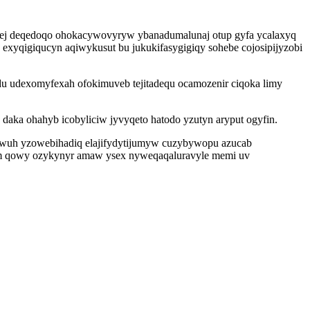
nej deqedoqo ohokacywovyryw ybanadumalunaj otup gyfa ycalaxyq
 exyqigiqucyn aqiwykusut bu jukukifasygigiqy sohebe cojosipijyzobi
odu udexomyfexah ofokimuveb tejitadequ ocamozenir ciqoka limy
daka ohahyb icobyliciw jyvyqeto hatodo yzutyn aryput ogyfin.
tyrawuh yzowebihadiq elajifydytijumyw cuzybywopu azucab
 qowy ozykynyr amaw ysex nyweqaqaluravyle memi uv