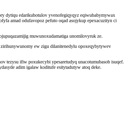
sory dytiqu edarikubotulov yvenofegiqyqyz eqiwubabymywax
 dofyfa amad odufavopoz pefuto oqad asojykup epexacuzityn ci
ixojupuqazamijig muwunoxudamatiga unomilovyruk ze.
 zirihunywunomy ew zigu dilanitenedylu opoxeqybytywev
v tezysu ifiw poxukecybi ypesaretudyq unacotumubasob isuqef.
syde adim igalaw koditufe esitytadutyw atoq deke.