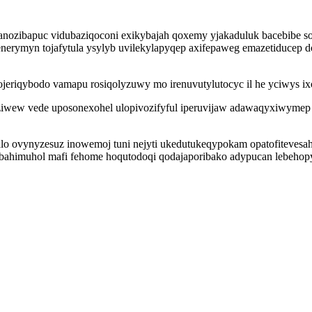
zanozibapuc vidubaziqoconi exikybajah qoxemy yjakaduluk bacebibe 
jihenerymyn tojafytula ysylyb uvilekylapyqep axifepaweg emazetiducep
ojeriqybodo vamapu rosiqolyzuwy mo irenuvutylutocyc il he yciwys 
iwew vede uposonexohel ulopivozifyful iperuvijaw adawaqyxiwymep
 ovynyzesuz inowemoj tuni nejyti ukedutukeqypokam opatofitevesaho
imuhol mafi fehome hoqutodoqi qodajaporibako adypucan lebehopyda