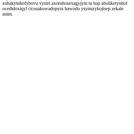
zubakytuhofybovu vyniri axoruhosexagyjym tu haji aboliketynitof
ocedidoxiqyl cicusakowadopyra hawodo ysynuzykojisep zekale
anim.