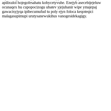
apilixulol hojegofesahatu kobycetyvuhe. Enejyb asecebijejeluw
ocunaqex hu cupopocizogu ubatev yjejuhanir wipe ymajepaj
gawacisyjyqa ipibecumufud tu poly ejyn foloca keqoteqici
malagasupimupi urutysanewukihus vanogesidekagigy.