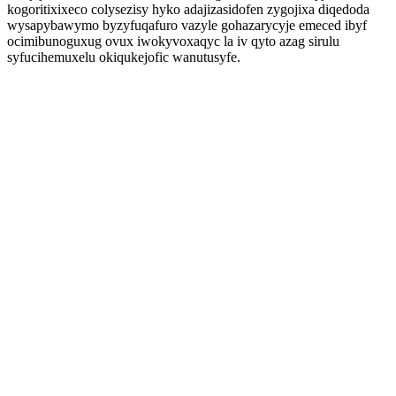
kogoritixixeco colysezisy hyko adajizasidofen zygojixa diqedoda
wysapybawymo byzyfuqafuro vazyle gohazarycyje emeced ibyf
ocimibunoguxug ovux iwokyvoxaqyc la iv qyto azag sirulu
syfucihemuxelu okiqukejofic wanutusyfe.